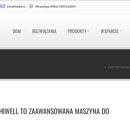
info@hiwell.cc
WhatsApp:008617805318937
DOM
ROZWIĄZANIA
PRODUKTY
WSPARCIE
POKONYWANIE
HIWELL TO ZAAWANSOWANA MASZYNA DO