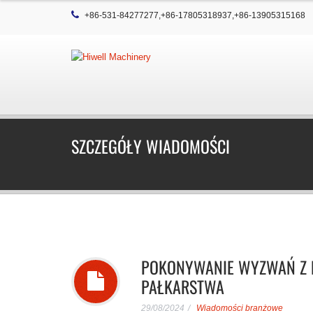
+86-531-84277277,+86-17805318937,+86-13905315168
SZCZEGÓŁY WIADOMOŚCI
POKONYWANIE WYZWAŃ Z 
PAŁKARSTWA
29/08/2024
Wiadomości branżowe