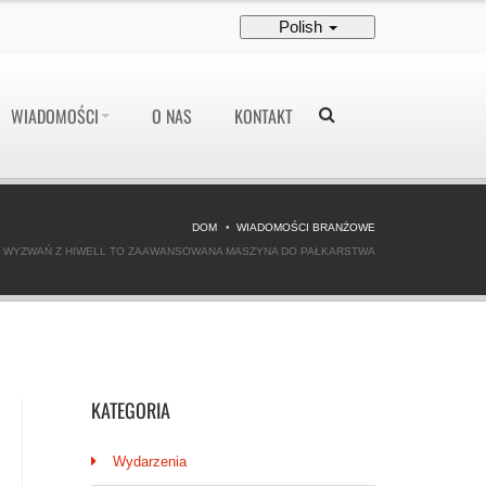
Polish
WIADOMOŚCI
O NAS
KONTAKT
DOM
WIADOMOŚCI BRANŻOWE
 WYZWAŃ Z HIWELL TO ZAAWANSOWANA MASZYNA DO PAŁKARSTWA
KATEGORIA
Wydarzenia