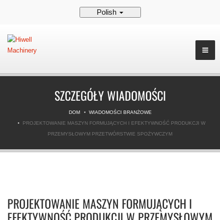
Polish
SZCZEGÓŁY WIADOMOŚCI
DOM
WIADOMOŚCI BRANŻOWE
PROJEKTOWANIE MASZYN FORMUJĄCYCH I EFEKTYWNOŚĆ PRODUKCJI W
PRZEMYSŁOWYM PRZETWÓRSTWIE SPOŻYWCZYM
PROJEKTOWANIE MASZYN FORMUJĄCYCH I
EFEKTYWNOŚĆ PRODUKCJI W PRZEMYSŁOWYM