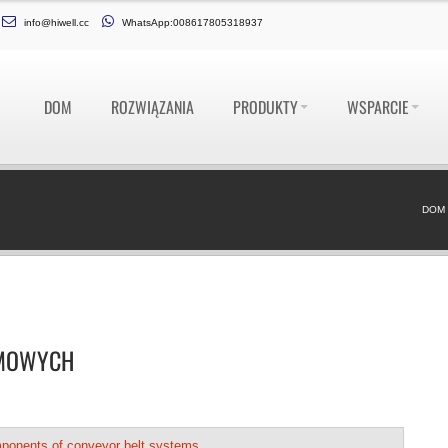
info@hiwell.cc
WhatsApp:008617805318937
DOM
ROZWIĄZANIA
PRODUKTY
WSPARCIE
DOM
ŚMOWYCH