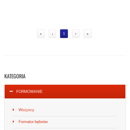
«
‹
1
›
»
KATEGORIA
FORMOWANIE
Wszyscy
Formator bębnów