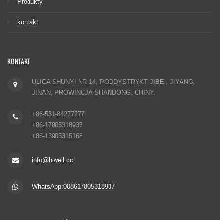
Produkty
kontakt
KONTAKT
ULICA SHUNYI NR 14, PODDYSTRYKT JIBEI, JIYANG,
JINAN, PROWINCJA SHANDONG, CHINY.
+86-531-84277277
+86-17805318937
+86-13905315168
info@hiwell.cc
WhatsApp:008617805318937