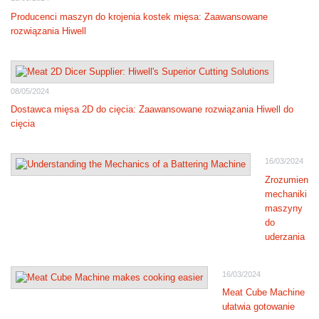
Producenci maszyn do krojenia kostek mięsa: Zaawansowane
rozwiązania Hiwell
08/05/2024
Dostawca mięsa 2D do cięcia: Zaawansowane rozwiązania Hiwell do
cięcia
16/03/2024
Zrozumienie
mechaniki
maszyny
do
uderzania
16/03/2024
Meat Cube Machine
ułatwia gotowanie