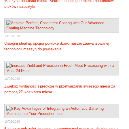
Maszyna do kostki mięsa: Sekret jednolitego krojenia na końcówki
steków i szaszłyki
13/02/2026
Osiągnij idealną, spójną powłokę dzięki naszej zaawansowanej
technologii maszyn do powlekania
12/02/2026
Zwiększ wydajność i precyzję w przetwarzaniu świeżego mięsa za
pomocą 2D kostkarza mięsa
10/02/2026
5 kluczowych zalet integracji automatycznej maszyny do ciasienia z