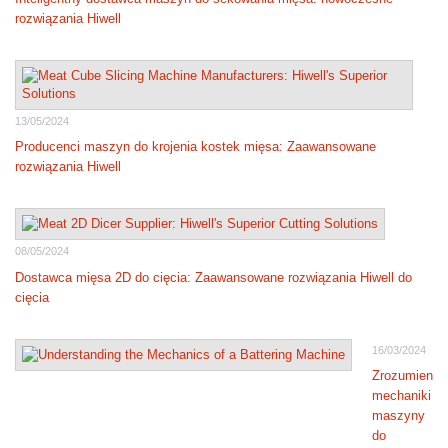
rozwiązania Hiwell
13/05/2024
Producenci maszyn do krojenia kostek mięsa: Zaawansowane
rozwiązania Hiwell
08/05/2024
Dostawca mięsa 2D do cięcia: Zaawansowane rozwiązania Hiwell do
cięcia
16/03/2024
Zrozumienie
mechaniki
maszyny
do