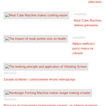
uderzania
16/03/2024
Meat Cube Machine
ułatwia gotowanie
16/03/2024
Wpływ wielkości
porcji mięsa na
zdrowie
30/01/2024
Zasada działania i zastosowanie ekranu wibrującego
30/01/2024
Maszyna do formowania hamburgerów sprawia, że robienie burgerów