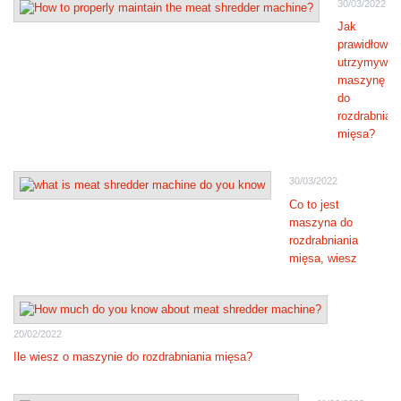
30/03/2022
Jak
prawidłowo
utrzymywać
maszynę
do
rozdrabnian
mięsa?
30/03/2022
Co to jest
maszyna do
rozdrabniania
mięsa, wiesz
20/02/2022
Ile wiesz o maszynie do rozdrabniania mięsa?