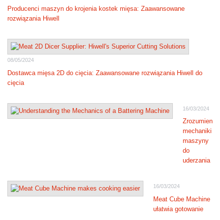
Producenci maszyn do krojenia kostek mięsa: Zaawansowane
rozwiązania Hiwell
08/05/2024
Dostawca mięsa 2D do cięcia: Zaawansowane rozwiązania Hiwell do
cięcia
16/03/2024
Zrozumienie
mechaniki
maszyny
do
uderzania
16/03/2024
Meat Cube Machine
ułatwia gotowanie