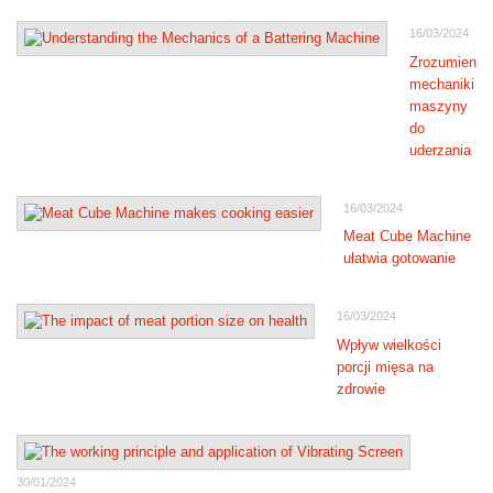
16/03/2024
Zrozumienie
mechaniki
maszyny
do
uderzania
16/03/2024
Meat Cube Machine
ułatwia gotowanie
16/03/2024
Wpływ wielkości
porcji mięsa na
zdrowie
30/01/2024