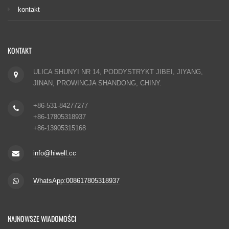
kontakt
KONTAKT
ULICA SHUNYI NR 14, PODDYSTRYKT JIBEI, JIYANG,
JINAN, PROWINCJA SHANDONG, CHINY.
+86-531-84277277
+86-17805318937
+86-13905315168
info@hiwell.cc
WhatsApp:008617805318937
NAJNOWSZE WIADOMOŚCI