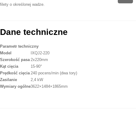
filety o określonej wadze.
Dane techniczne
Parametr techniczny
Model
IXQJ2-220
Szerokość pasa
2x220mm
Kąt cięcia
15-90°
Prędkość cięcia
240 pocens/min (dwa tory)
Zasilanie
2,4 kW
Wymiary ogólne
3622×1484×1865mm