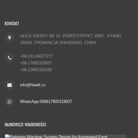
KONTAKT
ULICA SHUNYI NR 14, PODDYSTRYKT JIBEI, JIYANG,
JINAN, PROWINCJA SHANDONG, CHINY.
+86-531-84277277
+86-17805318937
+86-13905315168
info@hiwell.cc
WhatsApp:008617805318937
NAJNOWSZE WIADOMOŚCI