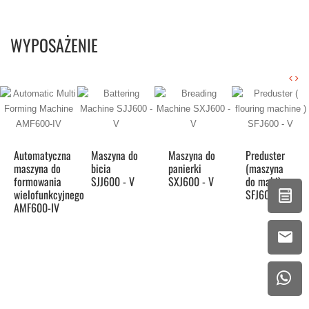
WYPOSAŻENIE
Automatyczna
Maszyna do
Maszyna do
Preduster
maszyna do
bicia
panierki
(maszyna
formowania
SJJ600 - V
SXJ600 - V
do mąki)
wielofunkcyjnego
SFJ600 - V
AMF600-IV